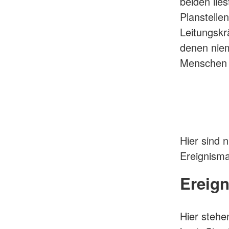
beiden lie
Planstelle
Leitungskr
denen niem
Menschen e
Hier sind 
Ereignisma
Ereign
Hier stehe