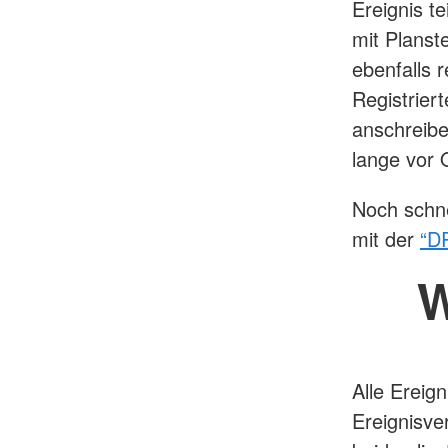
Ereignis t
mit Planst
ebenfalls r
Registrier
anschreibe
lange vor 
Noch schn
mit der
“D
W
Alle Ereig
Ereignisve