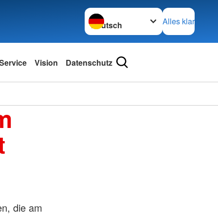
Sprache wechseln zu
Alles klar
Service
Vision
Datenschutz
am
t
en, die am