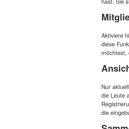
hast. Sie 
Mitgli
Aktiviere 
diese Funk
möchtest, d
Ansic
Nur aktuel
die Leute 
Registrier
die eingeb
Samme