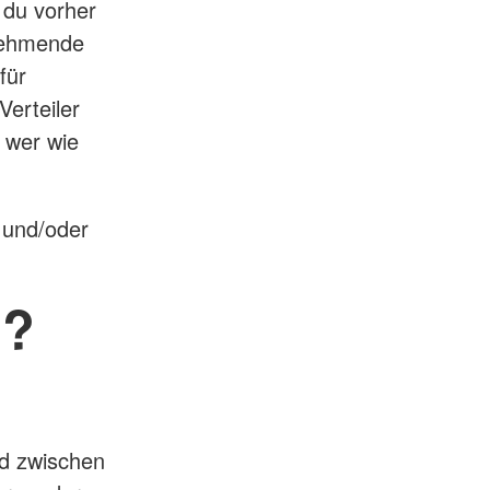
 du vorher
lnehmende
für
Verteiler
 wer wie
und/oder
n?
ed zwischen