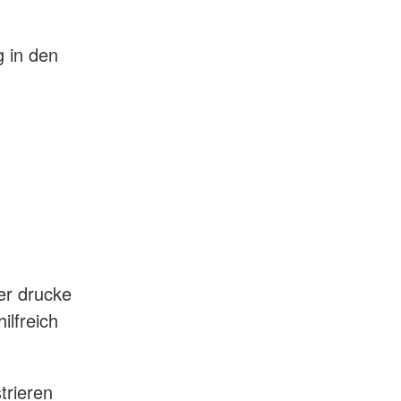
g in den
er drucke
ilfreich
trieren