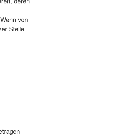
eren, deren
) Wenn von
er Stelle
getragen