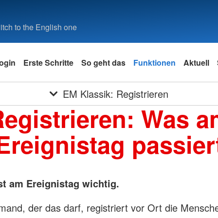
tch to the English one
ogin
Erste Schritte
So geht das
Funktionen
Aktuell
EM Klassik: Registrieren
egistrieren: Was 
Ereignistag passier
st am Ereignistag wichtig.
mand, der das darf, registriert vor Ort die Mensch