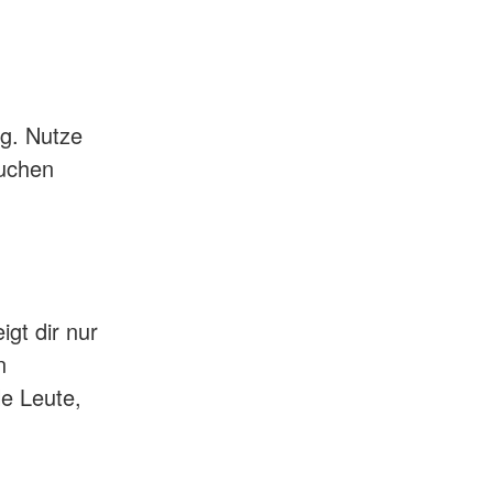
ng. Nutze
buchen
igt dir nur
n
le Leute,