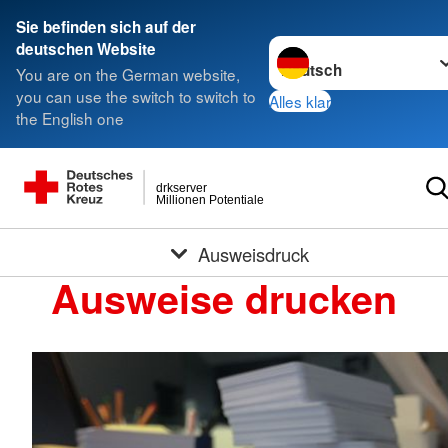
Sie befinden sich auf der
Sprache wechseln zu
deutschen Website
You are on the German website,
you can use the switch to switch to
Alles klar
the English one
drkserver
Millionen Potentiale
Ausweisdruck
Ausweise drucken