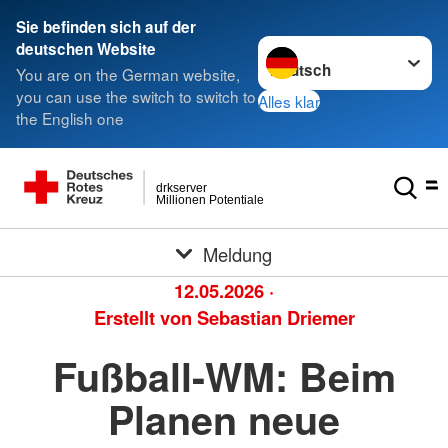
Sie befinden sich auf der
Sprache wechseln zu
deutschen Website
You are on the German website,
you can use the switch to switch to
Alles klar
the English one
drkserver
Millionen Potentiale
Meldung
12.05.2026
·
Erstellt von
Sebastian Driemer
Fußball-WM: Beim
Planen neue