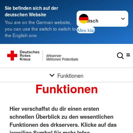
Sie befinden sich auf der
Sprache wechseln zu
deutschen Website
You are on the German website,
you can use the switch to switch to
Alles klar
the English one
drkserver
Millionen Potentiale
Funktionen
Funktionen
Hier verschaffst du dir einen ersten
schnellen Überblick zu den wesentlichen
Funktionen des drkservers. Klicke auf das
jeweilige Symbol für mehr Infos.