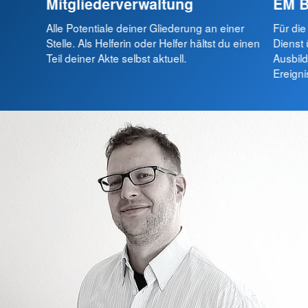
Mitgliederverwaltung
EM B
Alle Potentiale deiner Gliederung an einer
Für die
Stelle. Als Helferin oder Helfer hältst du einen
Dienst 
Teil deiner Akte selbst aktuell.
Ausbild
Ereign