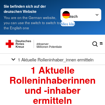
Sie befinden sich auf der
Sprache wechseln zu
deutschen Website
You are on the German website,
you can use the switch to switch to
Alles klar
the English one
drkserver
Millionen Potentiale
1 Aktuelle Rolleninhaber_innen ermitteln
1 Aktuelle
Rolleninhaberinnen
und -inhaber
ermitteln