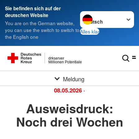
Sie befinden sich auf der
Sprache wechseln zu
deutschen Website
You are on the German website,
you can use the switch to switch to
Alles klar
the English one
drkserver
Millionen Potentiale
Meldung
08.05.2026
·
Ausweisdruck:
Noch drei Wochen