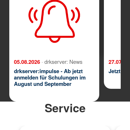
05.08.2026
· drkserver: News
27.07.2
drkserver:impulse - Ab jetzt
Jetzt wi
anmelden für Schulungen im
August und September
Service