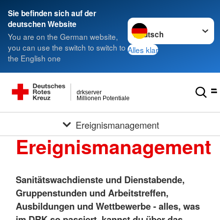
Sie befinden sich auf der
Sprache wechseln zu
deutschen Website
You are on the German website,
you can use the switch to switch to
Alles klar
the English one
drkserver
Millionen Potentiale
Ereignismanagement
Ereignismanagement
Sanitätswachdienste und Dienstabende,
Gruppenstunden und Arbeitstreffen,
Ausbildungen und Wettbewerbe - alles, was
im DRK so passiert, kannst du über das