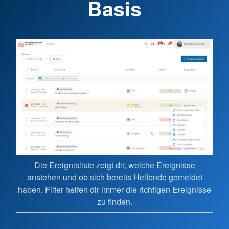
Basis
n
Dir
Die Ereignisliste zeigt dir, welche Ereignisse
tt.
so
anstehen und ob sich bereits Helfende gemeldet
er
haben. Filter helfen dir immer die richtigen Ereignisse
bt.
ve
zu finden.
od
Ve