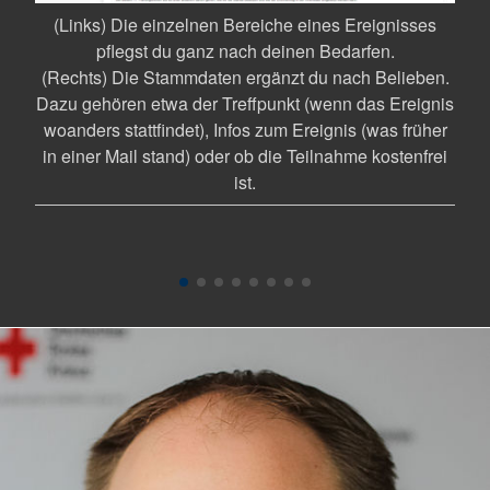
(ob
für
(Links) Die einzelnen Bereiche eines Ereignisses
iten
pflegst du ganz nach deinen Bedarfen.
avon
(Rechts) Die Stammdaten ergänzt du nach Belieben.
(un
Dazu gehören etwa der Treffpunkt (wenn das Ereignis
fe
woanders stattfindet), Infos zum Ereignis (was früher
in einer Mail stand) oder ob die Teilnahme kostenfrei
ist.