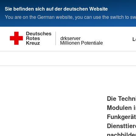
Sie befinden sich auf der deutschen Website
You are on the German website, you can use the switch to swi
L
drkserver
Millionen Potentiale
Die Techn
Modulen i
Funkgerät
Diensttie
nachbilde