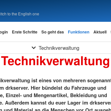
tch to the English one
ogin
Erste Schritte
So geht das
Funktionen
Aktuell
Technikverwaltung
Technikverwaltung
ikverwaltung ist eines von mehreren sogenann
m drkserver. Hier bündelst du Fahrzeuge und
e, Einzel- und Mengenartikel, Bekleidung und
re. Außerdem kannst du euer Lager im drkserve
n und Material an die Menschen vor Ort ausge