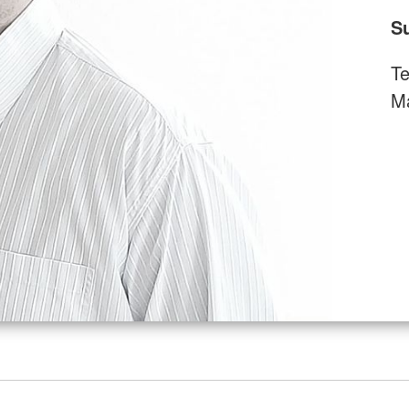
S
Te
Ma