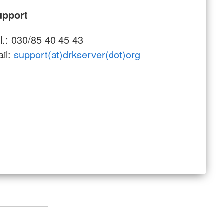
upport
l.: 030/85 40 45 43
il:
support(at)drkserver(dot)org