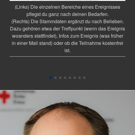
(ob
für
(Links) Die einzelnen Bereiche eines Ereignisses
iten
pflegst du ganz nach deinen Bedarfen.
avon
(Rechts) Die Stammdaten ergänzt du nach Belieben.
(un
Dazu gehören etwa der Treffpunkt (wenn das Ereignis
fe
woanders stattfindet), Infos zum Ereignis (was früher
in einer Mail stand) oder ob die Teilnahme kostenfrei
ist.