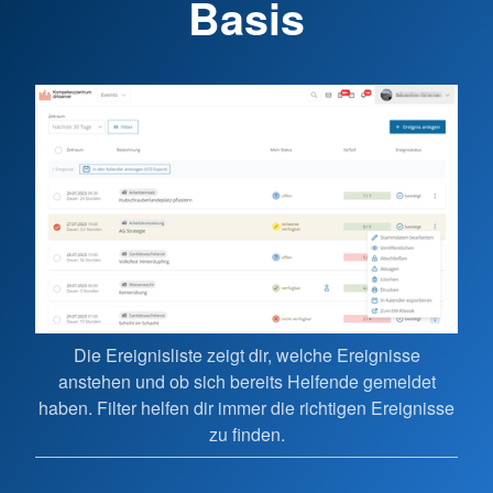
Basis
n
Dir
Die Ereignisliste zeigt dir, welche Ereignisse
tt.
so
anstehen und ob sich bereits Helfende gemeldet
er
haben. Filter helfen dir immer die richtigen Ereignisse
bt.
ve
zu finden.
od
Ve