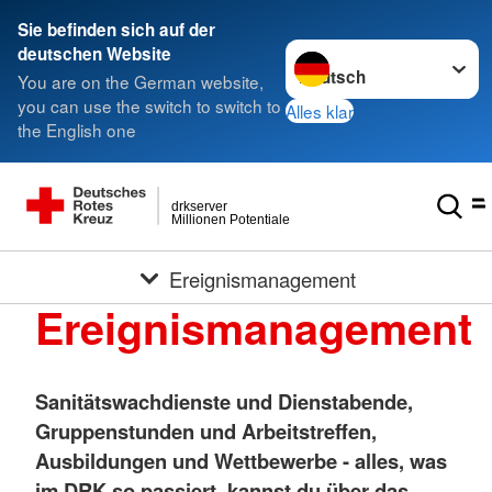
Sie befinden sich auf der
Sprache wechseln zu
deutschen Website
You are on the German website,
you can use the switch to switch to
Alles klar
the English one
drkserver
Millionen Potentiale
Ereignismanagement
Ereignismanagement
Sanitätswachdienste und Dienstabende,
Gruppenstunden und Arbeitstreffen,
Ausbildungen und Wettbewerbe - alles, was
im DRK so passiert, kannst du über das