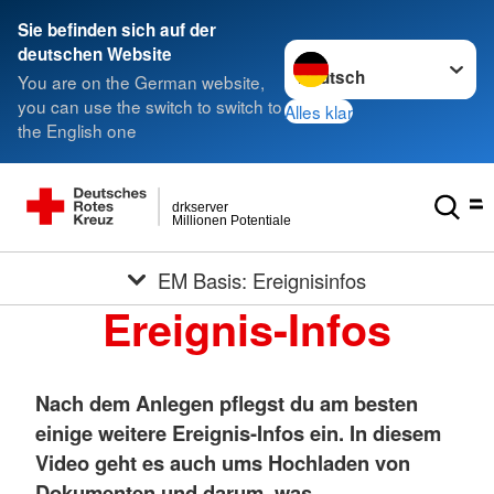
Sie befinden sich auf der
Sprache wechseln zu
deutschen Website
You are on the German website,
you can use the switch to switch to
Alles klar
the English one
drkserver
Millionen Potentiale
EM Basis: Ereignisinfos
Ereignis-Infos
Nach dem Anlegen pflegst du am besten
einige weitere Ereignis-Infos ein. In diesem
Video geht es auch ums Hochladen von
Dokumenten und darum, was