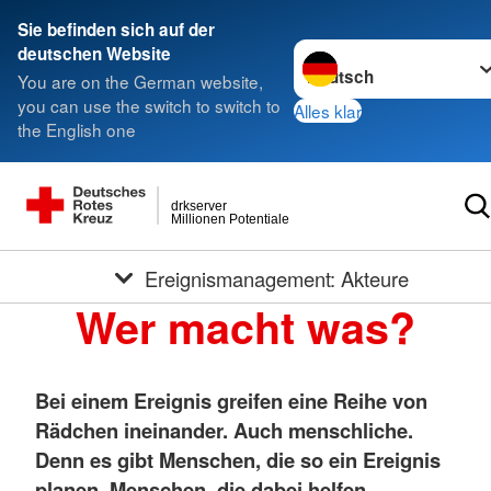
Sie befinden sich auf der
Sprache wechseln zu
deutschen Website
You are on the German website,
you can use the switch to switch to
Alles klar
the English one
drkserver
Millionen Potentiale
Ereignismanagement: Akteure
Wer macht was?
Bei einem Ereignis greifen eine Reihe von
Rädchen ineinander. Auch menschliche.
Denn es gibt Menschen, die so ein Ereignis
planen. Menschen, die dabei helfen.