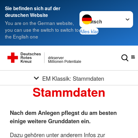
Sie befinden sich auf der
Sprache wechseln zu
deutschen Website
You are on the German website,
you can use the switch to switch to
Alles klar
the English one
drkserver
Millionen Potentiale
EM Klassik: Stammdaten
Stammdaten
Nach dem Anlegen pflegst du am besten
einige weitere Grunddaten ein.
Dazu gehören unter anderem Infos zur