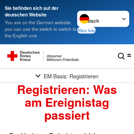
Sie befinden sich auf der
Sprache wechseln zu
deutschen Website
You are on the German website,
you can use the switch to switch to
Alles klar
the English one
drkserver
Millionen Potentiale
EM Basis: Registrieren
Registrieren: Was
am Ereignistag
passiert